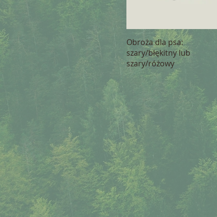
Obroża dla psa:
szary/błękitny lub
szary/różowy