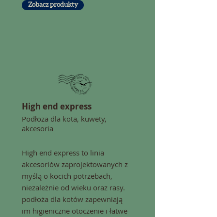
Zobacz produkty
High end express
Podłoża dla kota, kuwety,
akcesoria
High end express to linia
akcesoriów zaprojektowanych z
myślą o kocich potrzebach,
niezależnie od wieku oraz rasy.
podłoża dla kotów zapewniają
im higieniczne otoczenie i łatwe