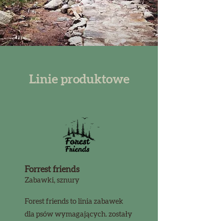
Linie produktowe
Forrest friends
Zabawki, sznury
Forest friends to linia zabawek
dla psów wymagających. zostały