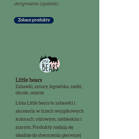
utrzymanie czystości.
Zobacz produkty
Little bears
Zabawki, sznury, legowiska, szelki,
obroże, smycze
Linia Little bears to zabawki i
akcesoria w trzech wyjątkowych
kolorach: różowym, niebieskim i
szarym. Produkty nadają się
idealnie do stworzenia pierwszej