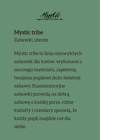
Mystic tribe
Zabawki, obroże
Mystic tribe to linia niezwykłych
zabawek dla kotów. wykonane z
mocnego materiału, zapewnią
twojemu pupilowi dużo świetnej
zabawy. fluorescencyjne
zabawki pozwolą na dobrą
zabawę o każdej porze. różne
kształty i rozmiary sprawią, że
każdy pupil znajdzie coś dla
siebie.