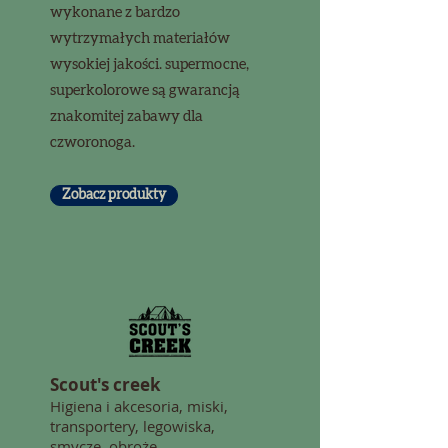
wykonane z bardzo
wytrzymałych materiałów
wysokiej jakości. supermocne,
superkolorowe są gwarancją
znakomitej zabawy dla
czworonoga.
Zobacz produkty
Scout's creek
Higiena i akcesoria, miski,
transportery, legowiska,
smycze, obroże