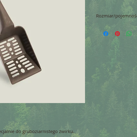
Rozmiar/pojemnoś
27 x 9 x 3,5 cm
cjalnie do gruboziarnistego żwirku. 