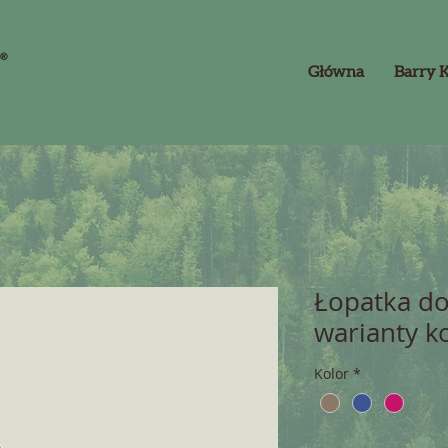
Główna
Barry 
Łopatka do
warianty k
Kolor
*