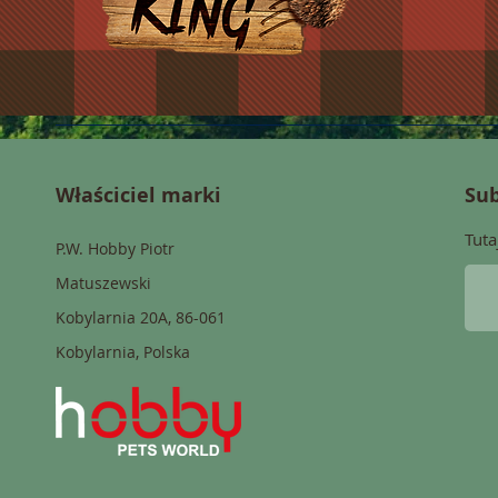
Właściciel marki
Sub
Tuta
P.W. Hobby Piotr
Matuszewski
Kobylarnia 20A, 86-061
Kobylarnia, Polska