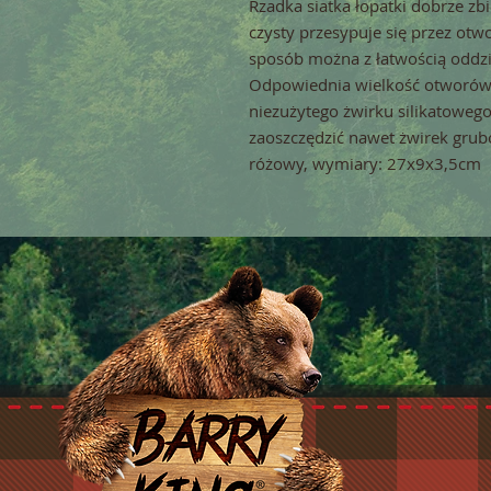
Rzadka siatka łopatki dobrze zb
czysty przesypuje się przez otw
sposób można z łatwością oddzie
Odpowiednia wielkość otworów 
niezużytego żwirku silikatowego
zaoszczędzić nawet żwirek gruboz
różowy, wymiary: 27x9x3,5cm