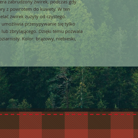
iera zabrudzony żwirek, podczas gdy 
ory z powrotem do kuwety. W ten 
lać żwirek zużyty od czystego. 
umożliwia przesypywanie się tylko 
 lub zbrylającego. Dzięki temu pozwala 
iarnisty. Kolor: brązowy, niebieski, 