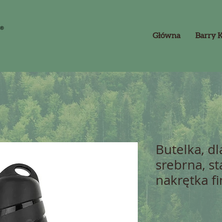
Główna
Barry 
Butelka, dl
srebrna, st
nakrętka f