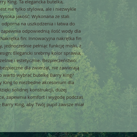
rry King. Ta elegancka butelka,
est nie tylko stylowa, ale i niezwykle
Wysoka jakość: Wykonana ze stali
a, odporna na uszkodzenia i łatwa do
 zapewnia odpowiednią ilość wody dla
 Nakrętka fin: Innowacyjna nakrętka fin
 jednocześnie pełniąc funkcję miski, z
esign: Elegancki srebrny kolor sprawia,
ześnie i estetycznie. Bezpieczeństwo:
bezpieczne dla zwierząt, nie zawierają
o warto wybrać butelkę Barry King?
y King to niezbędne akcesorium dla
zięki solidnej konstrukcji, dużej
tce, zapewnia komfort i wygodę podczas
 Barry King, aby Twój pupil zawsze miał