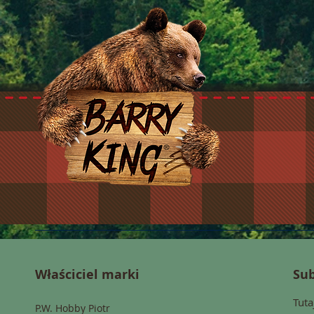
Właściciel marki
Sub
Tuta
P.W. Hobby Piotr