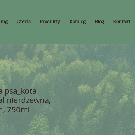
King
Oferta
Produkty
Katalog
Blog
Kontakt
a psa_kota
al nierdzewna,
in, 750ml