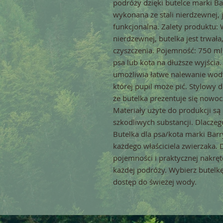
podróży dzięki butelce marki Ba
wykonana ze stali nierdzewnej, j
funkcjonalna. Zalety produktu: 
nierdzewnej, butelka jest trwał
czyszczenia. Pojemność: 750 ml
psa lub kota na dłuższe wyjścia.
umożliwia łatwe nalewanie wody,
której pupil może pić. Stylowy d
że butelka prezentuje się nowoc
Materiały użyte do produkcji są 
szkodliwych substancji. Dlaczeg
Butelka dla psa/kota marki Barr
każdego właściciela zwierzaka. D
pojemności i praktycznej nakrę
każdej podróży. Wybierz butelkę
dostęp do świeżej wody.