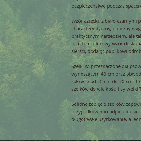
bezpieczeństwo podczas spacer
Wzór aztecki, z biało-czarnymi 
charakterystyczny, etniczny wyglą
praktycznym narzędziem, ale t
psa. Ten kolorowy wzór doskona
sierści, dodając pupilkowi odro
Szelki są przeznaczone dla psó
wynoszącym 40 cm oraz obwodzie
zakresie od 52 cm do 70 cm. To
szelków do wielkości i sylwetki
Solidne zapięcie szelków zapew
przypadkowemu odpinaniu się. 
długotrwałe użytkowanie, a jedno