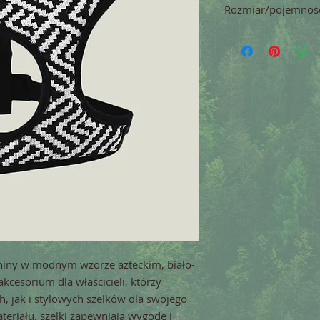
Rozmiar/pojemnoś
max. obw. szyi 40 c
kaniny w modnym wzorze azteckim, biało-
cesorium dla właścicieli, którzy 
 jak i stylowych szelków dla swojego 
eriału, szelki zapewniają wygodę i 