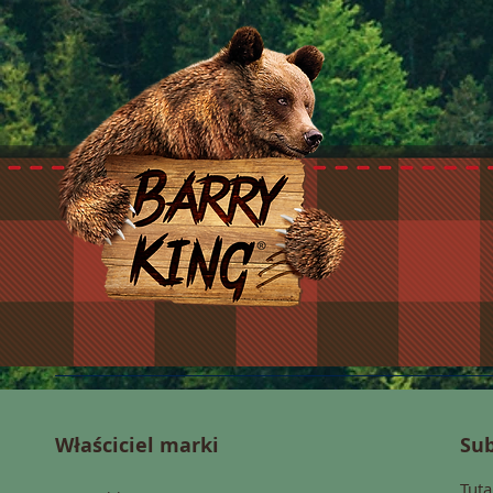
Właściciel marki
Sub
Tuta