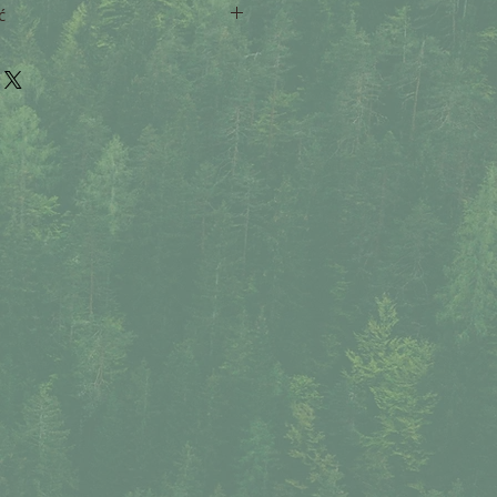
ć
m, obw. klatki 52-70 cm