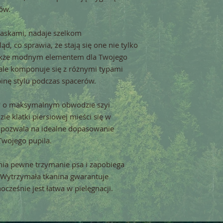
ów.
paskami, nadaje szelkom 
d, co sprawia, że stają się one nie tylko 
akże modnym elementem dla Twojego 
le komponuje się z różnymi typami 
binę stylu podczas spacerów.
w o maksymalnym obwodzie szyi 
 klatki piersiowej mieści się w 
 pozwala na idealne dopasowanie 
 Twojego pupila.
nia pewne trzymanie psa i zapobiega 
Wytrzymała tkanina gwarantuje 
cześnie jest łatwa w pielęgnacji.