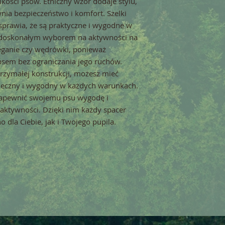
kości psów. Etniczny wzór dodaje stylu,
nia bezpieczeństwo i komfort. Szelki
 sprawia, że są praktyczne i wygodne w
ż doskonałym wyborem na aktywności na
ieganie czy wędrówki, ponieważ
psem bez ograniczania jego ruchów.
trzymałej konstrukcji, możesz mieć
pieczny i wygodny w każdych warunkach.
 zapewnić swojemu psu wygodę i
aktywności. Dzięki nim każdy spacer
 dla Ciebie, jak i Twojego pupila.