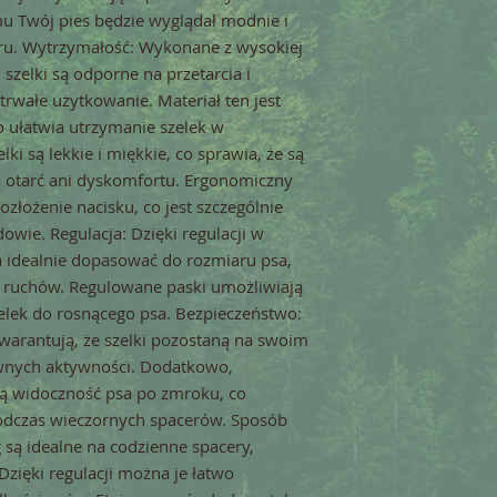
mu Twój pies będzie wyglądał modnie i
ru. Wytrzymałość: Wykonane z wysokiej
szelki są odporne na przetarcia i
rwałe użytkowanie. Materiał ten jest
o ułatwia utrzymanie szelek w
ki są lekkie i miękkie, co sprawia, że są
 otarć ani dyskomfortu. Ergonomiczny
złożenie nacisku, co jest szczególnie
owie. Regulacja: Dzięki regulacji w
a idealnie dopasować do rozmiaru psa,
ruchów. Regulowane paski umożliwiają
zelek do rosnącego psa. Bezpieczeństwo:
warantują, że szelki pozostaną na swoim
wnych aktywności. Dodatkowo,
ą widoczność psa po zmroku, co
odczas wieczornych spacerów. Sposób
g są idealne na codzienne spacery,
 Dzięki regulacji można je łatwo