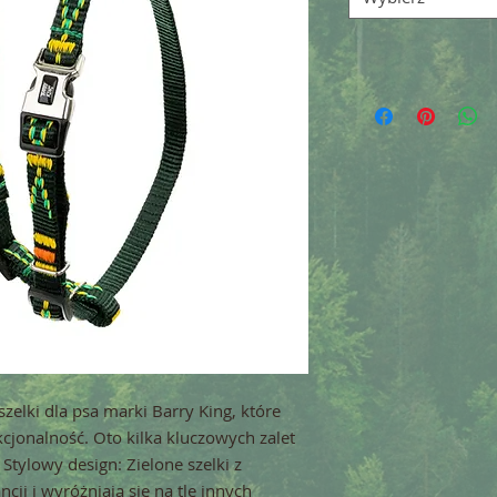
elki dla psa marki Barry King, które
kcjonalność. Oto kilka kluczowych zalet
Stylowy design: Zielone szelki z
ji i wyróżniają się na tle innych