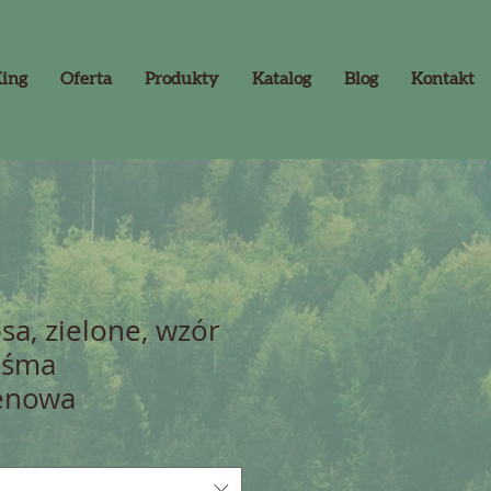
King
Oferta
Produkty
Katalog
Blog
Kontakt
psa, zielone, wzór
taśma
lenowa