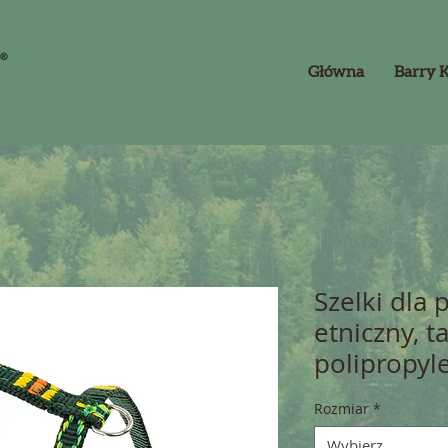
Główna
Barry 
Szelki dla 
etniczny, 
polipropy
Rozmiar
*
Wybierz