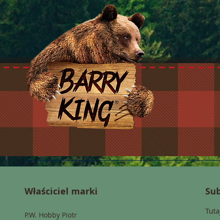
Właściciel marki
Sub
Tuta
P.W. Hobby Piotr