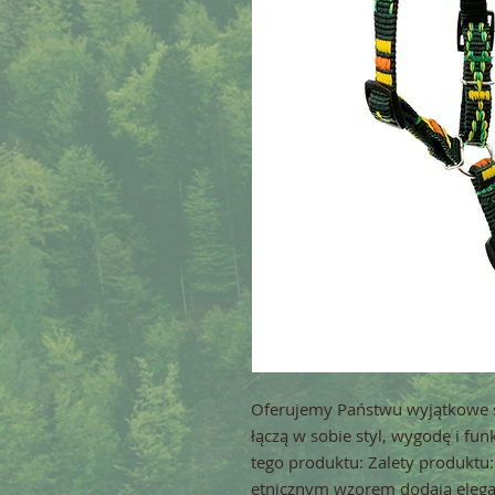
Oferujemy Państwu wyjątkowe sz
łączą w sobie styl, wygodę i fun
tego produktu: Zalety produktu: 
etnicznym wzorem dodają eleganc