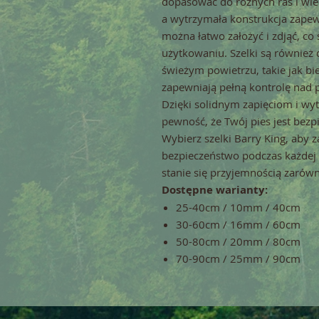
dopasować do różnych ras i wiel
a wytrzymała konstrukcja zapew
można łatwo założyć i zdjąć, co
użytkowaniu. Szelki są równie
świeżym powietrzu, takie jak b
zapewniają pełną kontrolę nad 
Dzięki solidnym zapięciom i wy
pewność, że Twój pies jest bez
Wybierz szelki Barry King, aby
bezpieczeństwo podczas każdej 
stanie się przyjemnością zarówno
Dostępne warianty:
25-40cm / 10mm / 40cm
30-60cm / 16mm / 60cm
50-80cm / 20mm / 80cm
70-90cm / 25mm / 90cm