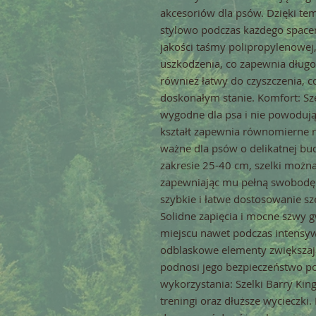
akcesoriów dla psów. Dzięki te
stylowo podczas każdego space
jakości taśmy polipropylenowej, 
uszkodzenia, co zapewnia długot
również łatwy do czyszczenia, c
doskonałym stanie. Komfort: Szel
wygodne dla psa i nie powodują
kształt zapewnia równomierne ro
ważne dla psów o delikatnej bud
zakresie 25-40 cm, szelki możn
zapewniając mu pełną swobodę 
szybkie i łatwe dostosowanie s
Solidne zapięcia i mocne szwy g
miejscu nawet podczas intensy
odblaskowe elementy zwiększaj
podnosi jego bezpieczeństwo p
wykorzystania: Szelki Barry Kin
treningi oraz dłuższe wycieczki.