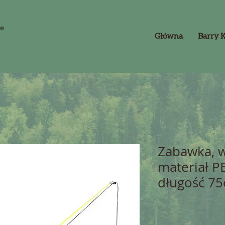
Główna
Barry 
Zabawka, w
materiał PE
długość 7