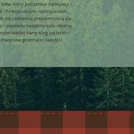
kota, który potrzebuje stymulacji i
cji i funkcjonalnym rozwiązaniom,
ie się codzienną przyjemnością dla
ej – zapewnij swojemu kotu idealną
amów wędkę Barry King już teraz i
achwycone godzinami radości i