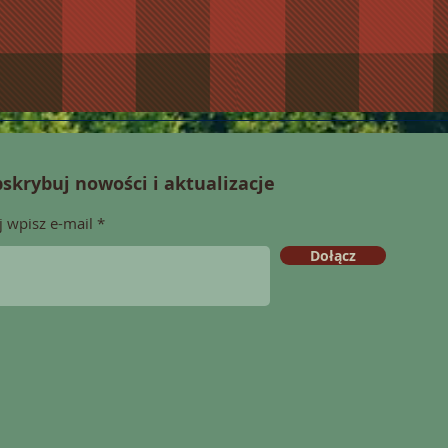
skrybuj nowości i aktualizacje
j wpisz e-mail
Dołącz