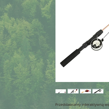
Przedstawiamy interaktywną węd