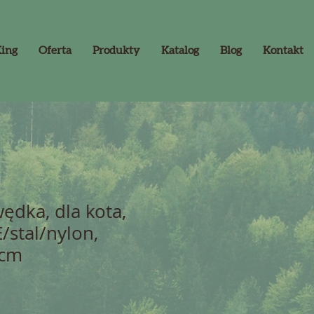
King
Oferta
Produkty
Katalog
Blog
Kontakt
ędka, dla kota,
/stal/nylon,
5cm