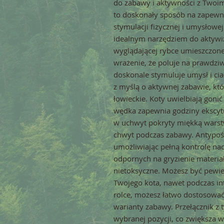
do zabawy i aktywności z Twoim
to doskonały sposób na zapewn
stymulacji fizycznej i umysłowe
idealnym narzędziem do aktywiza
wyglądającej rybce umieszczonej
wrażenie, że poluje na prawdzi
doskonale stymuluje umysł i cia
z myślą o aktywnej zabawie, któ
łowieckie. Koty uwielbiają gonić
wędka zapewnia godziny ekscyt
w uchwyt pokryty miękką warst
chwyt podczas zabawy. Antypośli
umożliwiając pełną kontrolę na
odpornych na gryzienie materiał
nietoksyczne. Możesz być pewie
Twojego kota, nawet podczas i
rolce, możesz łatwo dostosować 
warianty zabawy. Przełącznik z 
wybranej pozycji, co zwiększa 