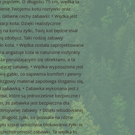
 pupilem. O długości 75 cm, wędka ta
ienie Twojemu kotu rozrywki oraz
j. Główne cechy zabawki: • Wędka jest
cji kota. Dzięki realistycznie
 na końcu żyłki, Twój kot będzie miał
wą zdobycz. Taki rodzaj zabawy
ło kota. • Wędka została zaprojektowana
ra angażuje kota w naturalne instynkty
 za poruszającymi się obiektami, a ta
ującej zabawy. • Wędka wyposażona jest
wą gąbki, co zapewnia komfort i pewny
zgowy materiał zapobiega ślizganiu się,
d zabawką. • Zabawka wykonana jest z
ów, które są jednocześnie bezpieczne i
n, że zabawka jest bezpieczna dla
ntensywnej zabawy. • Dzięki wbudowanej
długość żyłki, co pozwala na różne
tyłu szpuli umożliwia blokowanie żyłki w
wszechstronność zabawki. Ta wędka to