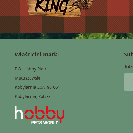
Właściciel marki
Sub
Tuta
P.W. Hobby Piotr
Matuszewski
Kobylarnia 20A, 86-061
Kobylarnia, Polska