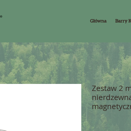
Główna
Barry 
Zestaw 2 mi
nierdzewna
magnetycz