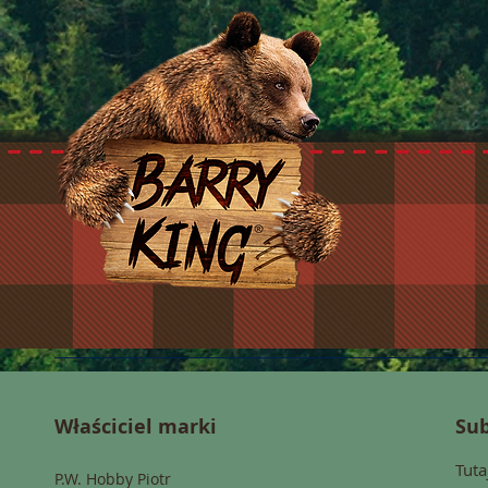
Właściciel marki
Sub
Tuta
P.W. Hobby Piotr