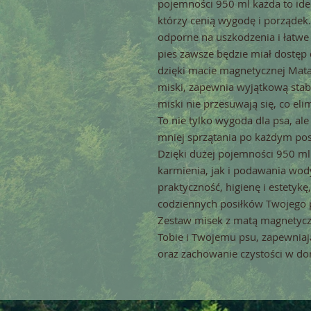
pojemności 950 ml każda to idea
którzy cenią wygodę i porządek.
odporne na uszkodzenia i łatwe 
pies zawsze będzie miał dostęp 
dzięki macie magnetycznej Mata
miski, zapewnia wyjątkową stabi
miski nie przesuwają się, co eli
To nie tylko wygoda dla psa, al
mniej sprzątania po każdym posi
Dzięki dużej pojemności 950 ml
karmienia, jak i podawania wody
praktyczność, higienę i estety
codziennych posiłków Twojego 
Zestaw misek z matą magnetyczn
Tobie i Twojemu psu, zapewniaj
oraz zachowanie czystości w d