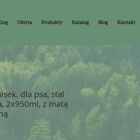
King
Oferta
Produkty
Katalog
Blog
Kontakt
sek, dla psa, stal
, 2x950ml, z matą
ną