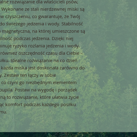
lne rozwiązanie dla właścicieli psów,
 Wykonane ze stali nierdzewnej miski są
w czyszczeniu, co gwarantuje, że Twój
do świeżego jedzenia i wody. Stabilność
 magnetyczna, na której umieszczone są
lność podczas jedzenia. Dzięki niej
minuje ryzyko rozlania jedzenia i wody.
e również oszczędność czasu dla Ciebie –
łku. Idealne rozwiązanie na co dzień
 każda miska jest doskonała zarówno do
. Zestaw ten łączy w sobie
kę, co czyni go niezbędnym elementem
pupila. Postaw na wygodę i porządek
ą to rozwiązanie, które ułatwia życie
ąc komfort podczas każdego posiłku
omu.