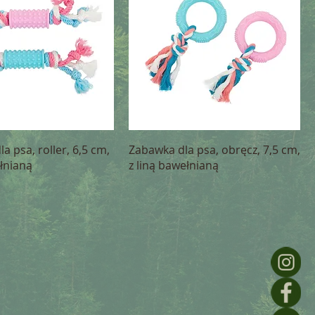
a psa, roller, 6,5 cm,
Zabawka dla psa, obręcz, 7,5 cm,
ełnianą
z liną bawełnianą