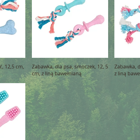
ć, 12,5 cm,
Zabawka, dla psa, smoczek, 12, 5
Zabawka, dl
cm, z liną bawełnianą
z liną baw