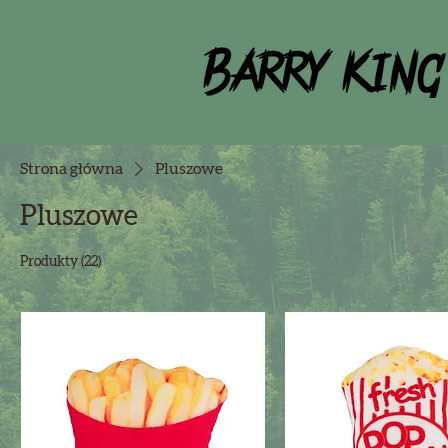
Strona główna
Pluszowe
Pluszowe
Produkty (22)