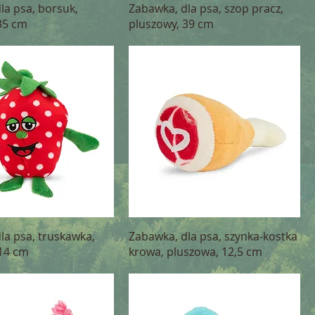
la psa, borsuk,
Zabawka, dla psa, szop pracz,
35 cm
pluszowy, 39 cm
la psa, truskawka,
Zabawka, dla psa, szynka-kostka
 14 cm
krowa, pluszowa, 12,5 cm