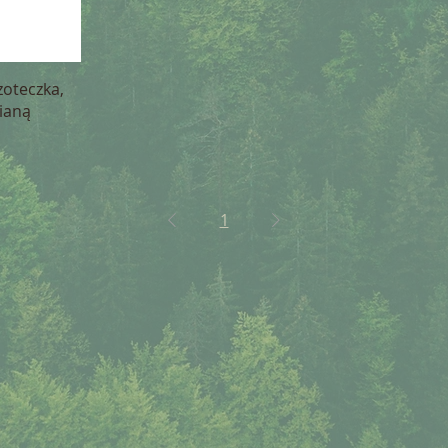
zoteczka,
nianą
1