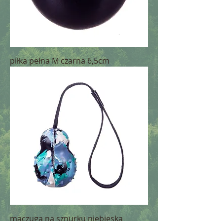
piłka pełna M czarna 6,5cm
maczuga na sznurku niebieska