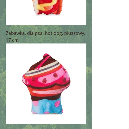
Zabawka, dla psa, hot dog, pluszowy,
17 cm