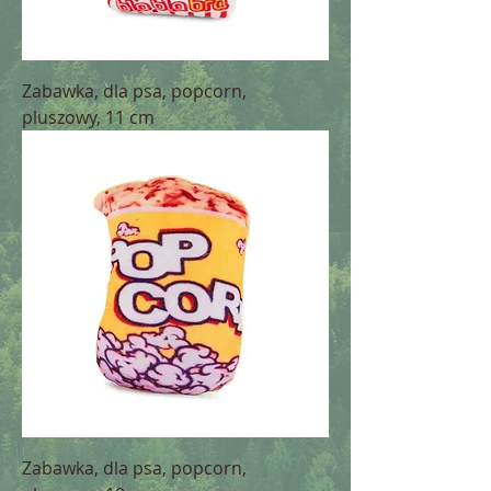
Zabawka, dla psa, popcorn,
pluszowy, 11 cm
Zabawka, dla psa, popcorn,