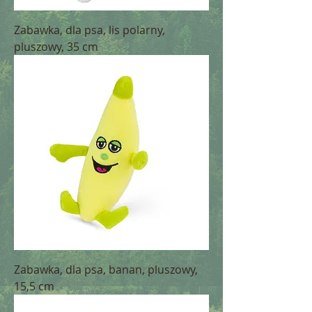
Zabawka, dla psa, lis polarny,
pluszowy, 35 cm
Zabawka, dla psa, banan, pluszowy,
15,5 cm