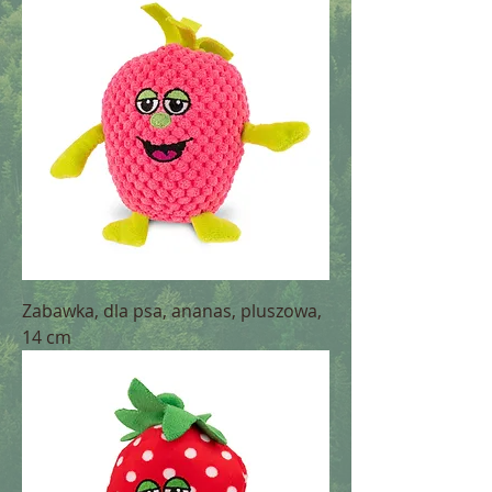
Zabawka, dla psa, ananas, pluszowa,
14 cm