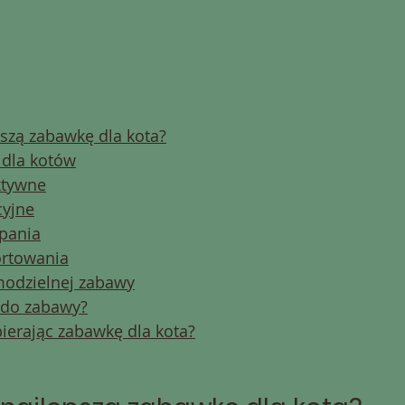
pszą zabawkę dla kota?
 dla kotów
ktywne
cyjne
apania
ortowania
modzielnej zabawy
a do zabawy?
ierając zabawkę dla kota?