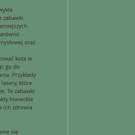
wykle 
e zabawki 
arniejszych 
 zarówno 
umysłowej oraz 
 
żować kota w 
c go do 
nia. Przykłady 
lasery, które 
e. Te zabawki 
kty łowieckie 
a ich zdrowia 
ame się 