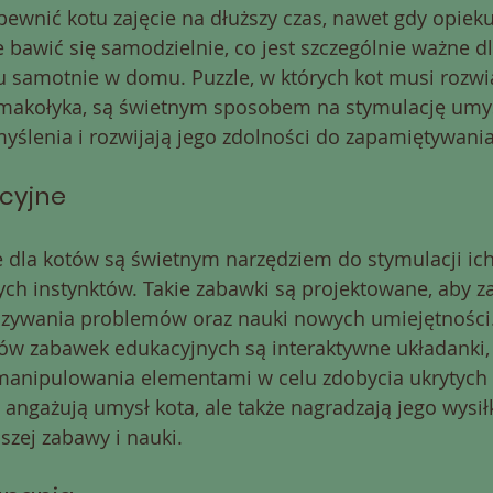
ewnić kotu zajęcie na dłuższy czas, nawet gdy opiekun
 bawić się samodzielnie, co jest szczególnie ważne dla
u samotnie w domu. Puzzle, w których kot musi rozwi
smakołyka, są świetnym sposobem na stymulację umys
yślenia i rozwijają jego zdolności do zapamiętywania
cyjne
 dla kotów są świetnym narzędziem do stymulacji ich
ych instynktów. Takie zabawki są projektowane, aby z
ązywania problemów oraz nauki nowych umiejętności.
ów zabawek edukacyjnych są interaktywne układanki, 
anipulowania elementami w celu zdobycia ukrytych
 angażują umysł kota, ale także nagradzają jego wysiłk
zej zabawy i nauki.