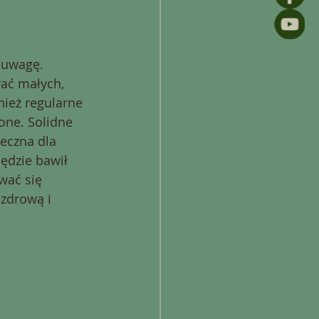
 uwagę. 
ać małych, 
nież regularne 
one. Solidne 
eczna dla 
ędzie bawił 
wać się 
zdrową i 