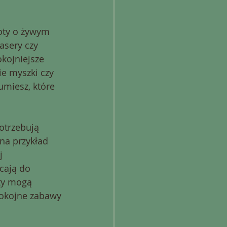
oty o żywym 
asery czy 
kojniejsze 
ie myszki czy 
umiesz, które 
otrzebują 
na przykład 
j 
cają do 
oty mogą 
pokojne zabawy 