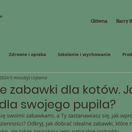
Główna
Barry 
Zdrowie i opieka
Szkolenie i wychowanie
Prod
 2024
5 minut(y) czytania
e zabawki dla kotów. 
dla swojego pupila?
się swoimi zabawkami, a Ty zastanawiasz się, jak wpr
zienności? Odkryj, jak dobrać idealne zabawki, które n
ę, ale także zaspokoją jego naturalne instynkty.