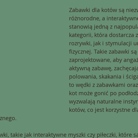
Zabawki dla kotów są niez
różnorodne, a interaktywn
stanowią jedną z najpopul
kategorii, która dostarcza
rozrywki, jak i stymulacji 
fizycznej. Takie zabawki są
zaprojektowane, aby anga
aktywną zabawę, zachęcają
polowania, skakania i ściga
to wędki z zabawkami oraz 
kot może gonić po podłodz
wyzwalają naturalne instyn
kotów, co jest korzystne dl
cznego.
i, takie jak interaktywne myszki czy piłeczki, które s