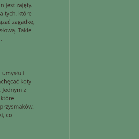
 jest zajęty. 
 tych, które 
ązać zagadkę, 
łową. Takie 
.
 umysłu i 
achęcać koty 
 Jednym z 
które 
 przysmaków. 
i, co 