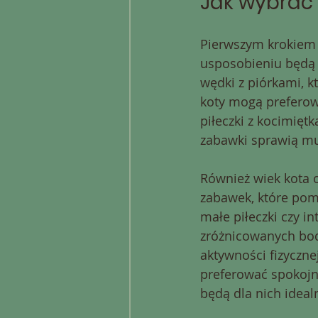
Jak wybrać 
Pierwszym krokiem 
usposobieniu będą c
wędki z piórkami, k
koty mogą preferowa
piłeczki z kocimięt
zabawki sprawią mu
Również wiek kota o
zabawek, które poma
małe piłeczki czy i
zróżnicowanych bod
aktywności fizyczne
preferować spokojni
będą dla nich ideal