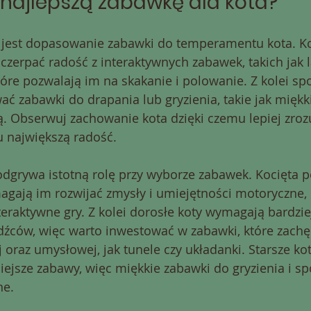
najlepszą zabawkę dla kota?
jest dopasowanie zabawki do temperamentu kota. K
zerpać radość z interaktywnych zabawek, takich jak l
tóre pozwalają im na skakanie i polowanie. Z kolei spo
ć zabawki do drapania lub gryzienia, takie jak miękk
ką. Obserwuj zachowanie kota dzięki czemu lepiej zroz
 największą radość.
dgrywa istotną rolę przy wyborze zabawek. Kocięta p
gają im rozwijać zmysły i umiejętności motoryczne, 
nteraktywne gry. Z kolei dorosłe koty wymagają bardzie
źców, więc warto inwestować w zabawki, które zachę
j oraz umysłowej, jak tunele czy układanki. Starsze k
ejsze zabawy, więc miękkie zabawki do gryzienia i s
ne.