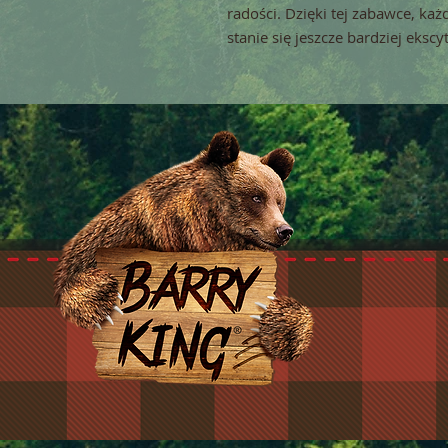
radości. Dzięki tej zabawce, k
stanie się jeszcze bardziej eksc