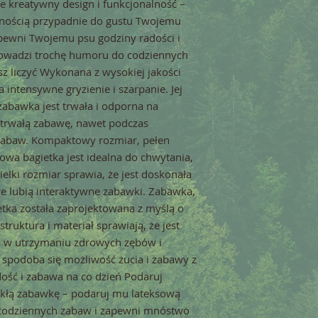
e kreatywny design i funkcjonalność –
wnością przypadnie do gustu Twojemu
pewni Twojemu psu godziny radości i
rowadzi trochę humoru do codziennych
z liczyć Wykonana z wysokiej jakości
a intensywne gryzienie i szarpanie. Jej
 zabawka jest trwała i odporna na
otrwałą zabawę, nawet podczas
 zabaw. Kompaktowy rozmiar, pełen
owa bagietka jest idealna do chwytania,
ielki rozmiar sprawia, że jest doskonała
re lubią interaktywne zabawki. Zabawka,
etka została zaprojektowana z myślą o
struktura i materiał sprawiają, że jest
a w utrzymaniu zdrowych zębów i
spodoba się możliwość żucia i zabawy z
ość i zabawa na co dzień Podaruj
ykłą zabawkę – podaruj mu lateksową
o codziennych zabaw i zapewni mnóstwo