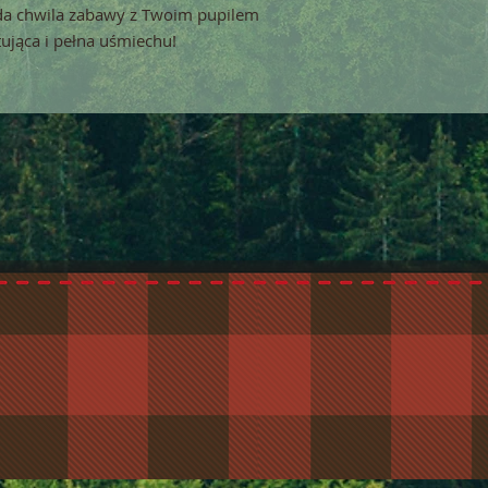
ażda chwila zabawy z Twoim pupilem
ytująca i pełna uśmiechu!