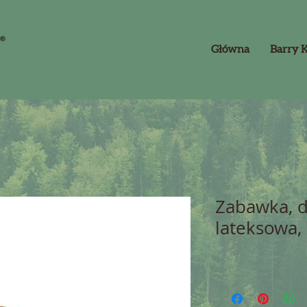
Główna
Barry 
Zabawka, dl
lateksowa,