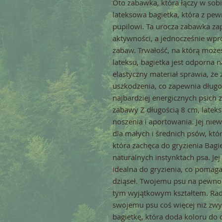
Oto zabawka, która łączy w sobi
lateksowa bagietka, która z pe
pupilowi. Ta urocza zabawka za
aktywności, a jednocześnie wp
zabaw. Trwałość, na którą możes
lateksu, bagietka jest odporna n
elastyczny materiał sprawia, że
uszkodzenia, co zapewnia dług
najbardziej energicznych psich
zabawy Z długością 8 cm, lateks
noszenia i aportowania. Jej niew
dla małych i średnich psów, któ
która zachęca do gryzienia Bagi
naturalnych instynktach psa. Jej 
idealna do gryzienia, co pomag
dziąseł. Twojemu psu na pewno 
tym wyjątkowym kształtem. Rad
swojemu psu coś więcej niż zw
bagietkę, która doda koloru d